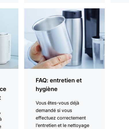
En
savoir
plus
FAQ: entretien et
 ce
hygiène
t
Vous êtes-vous déjà
demandé si vous
,
effectuez correctement
à
l’entretien et le nettoyage
e