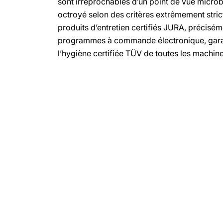
sont irréprochables d’un point de vue microb
octroyé selon des critères extrêmement stri
produits d’entretien certifiés JURA, précisé
programmes à commande électronique, garant
l’hygiène certifiée TÜV de toutes les machin