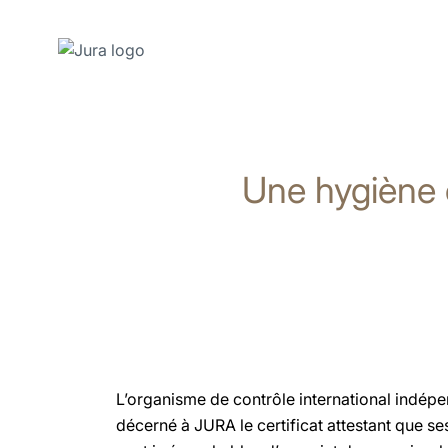
Afficher
le
contenu
Une hygiène c
Afficher
la
recherche
L’organisme de contrôle international indép
décerné à JURA le certificat attestant que 