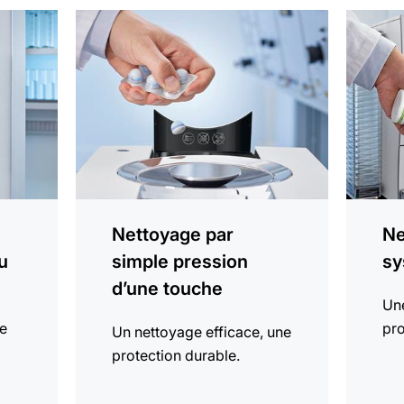
En
En
savoir
savoir
plus
plus
Nettoyage par
Ne
u
simple pression
sy
d’une touche
Une
de
pro
Un nettoyage efficace, une
protection durable.