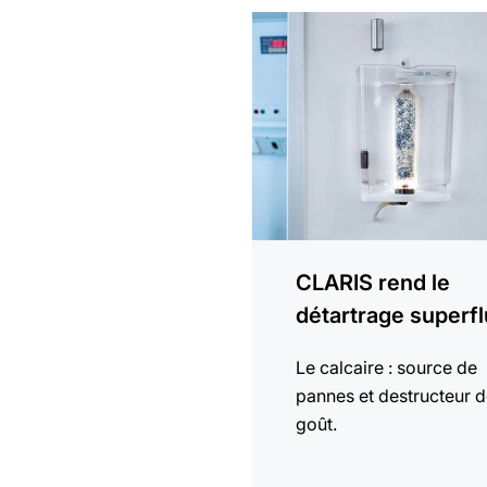
En
savoir
plus
CLARIS rend le
détartrage superfl
Le calcaire : source de
pannes et destructeur 
goût.