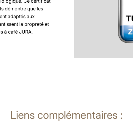
iologique. Ce certificat
cts démontre que les
ment adaptés aux
issent la propreté et
es à café JURA.
Liens complémentaires :