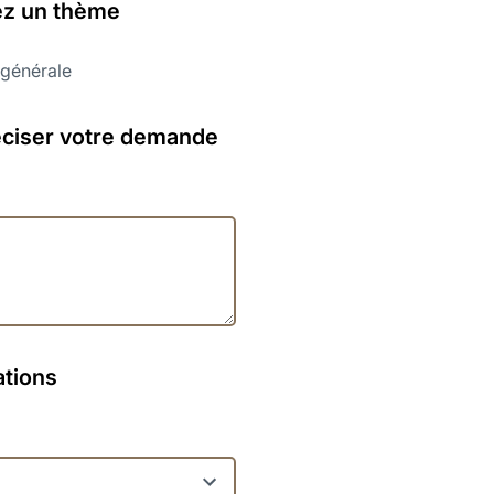
ez un thème
ations
générale
er
éciser votre demande
p
ction
s
opriés)
ations