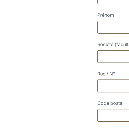
Prénom
Société (facult
Rue / N°
Code postal