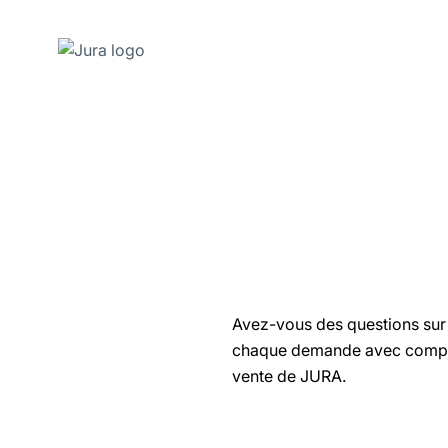
Afficher
le
contenu
Afficher
la
recherche
Avez-vous des questions sur u
chaque demande avec compéten
vente de JURA.