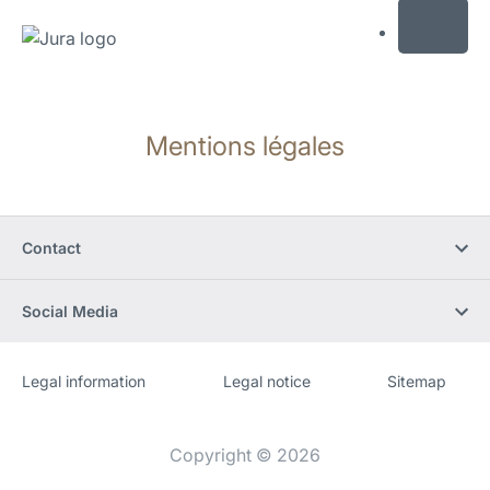
MENU
Afficher
le
Mentions légales
contenu
Afficher
la
recherche
Contact
Social Media
Legal information
Legal notice
Sitemap
Site
[Website
Web
information]
Copyright © 2026