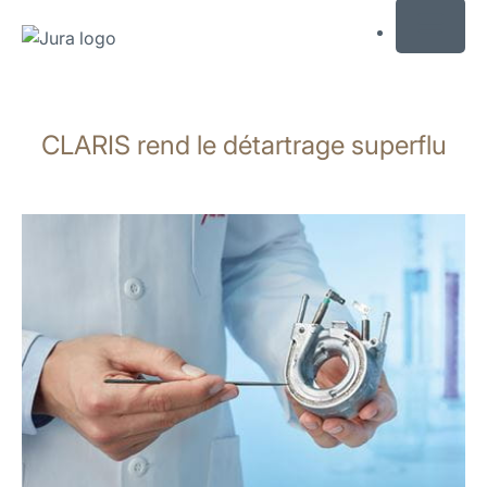
MENU
Afficher
le
CLARIS rend le détartrage superflu
contenu
Afficher
la
recherche